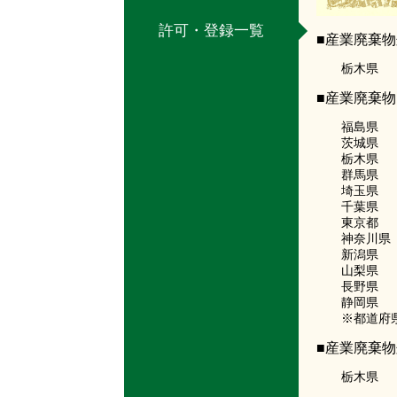
許可・登録一覧
■産業廃棄
栃木県 009
■産業廃棄
福島県 007
茨城県 008
栃木県 009
群馬県 010
埼玉県 011
千葉県 012
東京都 13-
神奈川県 01
新潟県 015
山梨県 019
長野県 200
静岡県 022
※都道府県
■産業廃棄
栃木県 北