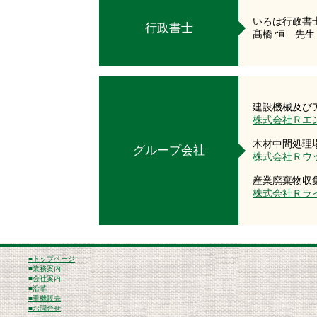
いろは行政書
行政書士
髙橋 恒 先生
建設機械及び
株式会社Ｒエ
木材中間処理
グループ会社
株式会社Ｒウ
産業廃棄物収
株式会社Ｒラ
■トップページ
■業務案内
■会社案内
■沿革
■重機販売
■お問合せ