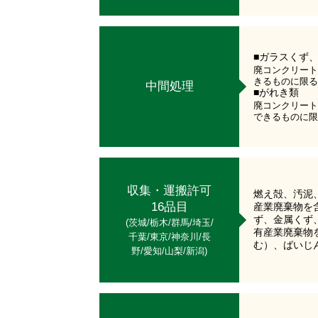
■ガラスくず
廃コンクリート
きるものに限る
中間処理
■がれき類
廃コンクリート
できるものに限
収集・運搬許可
燃え殻、汚泥
16品目
産業廃棄物を
ず、金属くず
(茨城/栃木/群馬/埼玉/
有産業廃棄物
千葉/東京/神奈川/長
む）、ばいじ
野/愛知/山梨/新潟)