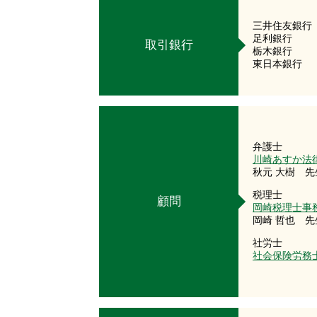
三井住友
足利銀行
取引銀行
栃木銀
東日本銀
弁護士
川崎あすか法
秋元 大樹 先
税理士
顧問
岡崎税理士事
岡崎 哲也 先
社労士
社会保険労務