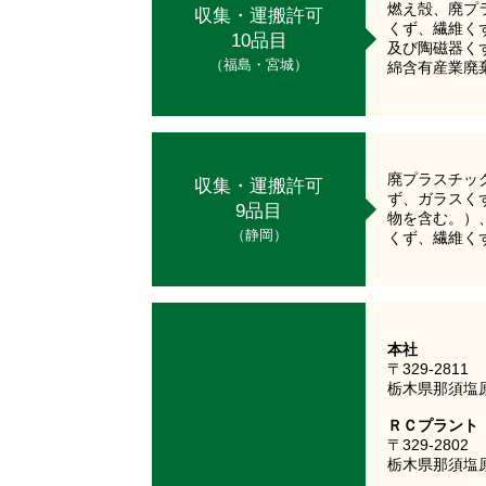
燃え殻、廃プ
収集・運搬許可
くず、繊維く
10品目
及び陶磁器く
（福島・宮城）
綿含有産業廃
廃プラスチッ
収集・運搬許可
ず、ガラスく
9品目
物を含む。）
（静岡）
くず、繊維く
本社
〒329-2811
栃木県那須塩原
ＲＣプラント
〒329-2802
栃木県那須塩原